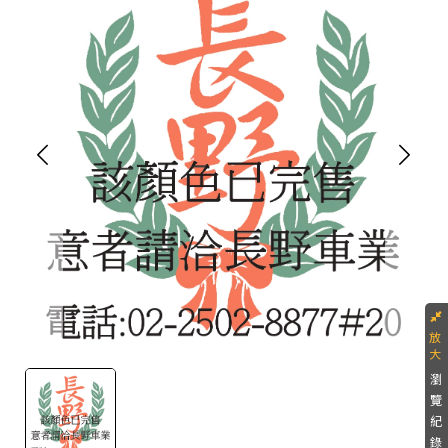
瀏
覽
紀
錄