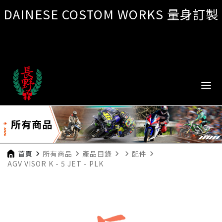
DAINESE COSTOM WORKS 量身訂製
所有商品
首頁
navigate_next
所有商品
navigate_next
產品目錄
navigate_next
navigate_next
配件
navigate_next
AGV VISOR K - 5 JET - PLK