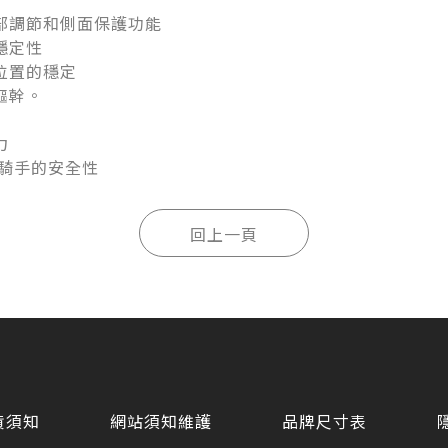
部調節和側面保護功能
穩定性
位置的穩定
軀幹。
力
高騎手的安全性
貨須知
網站須知維護
品牌尺寸表