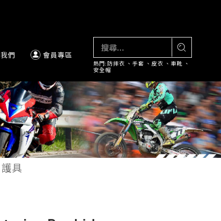
絡我們
會員專區
熱門:
防摔衣
、
手套
、
皮衣
、
車靴
、
安全帽
t 護具