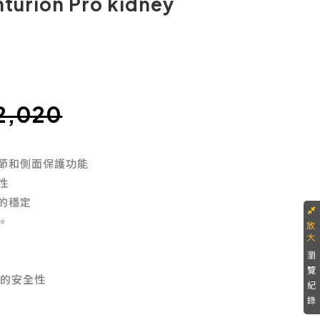
turion Pro kidney
2,020
節和側面保護功能
性
的穩定
幹。
瀏
覽
手的安全性
紀
錄