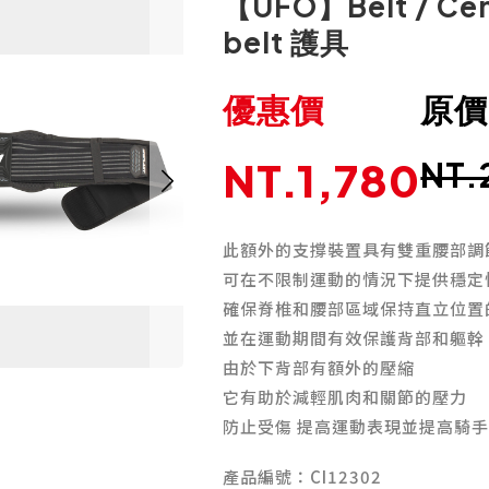
【UFO】Belt / Cen
belt 護具
優惠價
原價
NT.1,780
NT.
此額外的支撐裝置具有雙重腰部調
可在不限制運動的情況下提供穩定
確保脊椎和腰部區域保持直立位置
並在運動期間有效保護背部和軀
由於下背部有額外的壓縮
它有助於減輕肌肉和關節的壓力
防止受傷 提高運動表現並提高騎
產品編號：CI12302