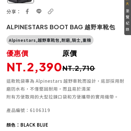
分享：
瀏
覽
紀
ALPINESTARS BOOT BAG 越野車靴包
錄
Alpinestars,越野車靴包,耐磨,騎士,重機
優惠價
原價
NT.2,390
NT.2,710
這款靴袋專為 Alpinestars 越野車靴而設計，底部採用耐
磨防水布，不僅堅固耐用，而且易於清潔
附有方便取用的大型拉鍊口袋和方便攜帶的實用織帶。
產品編號：6106319
顏色：
BLACK BLUE