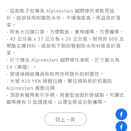
- 這款靴子包專為 Alpinestars 越野摩托車靴而設
計，底部採用耐磨防水布，不僅強度高，而且易於
清
潔。
- 附有大拉鍊口袋，方便取放，實用織帶，方便攜帶。
- 43 公分高 x 37 公分長 x 26 公分寬。耐用的 600 旦
聚酯主體材料。底部和下側的堅韌防水布材質易於清
潔。
- 尺寸適合 Alpinestars 越野摩托車靴，尺寸最大為
14（美國）。
- 管道接縫結構具有耐用性和額外的耐磨性。
- 大號 #10 YKK 線圈拉鍊，雙拉頭和易於抓握的
Alpinestars 模壓拉頭
- 頂部有織帶牽引手柄，用重型加固針跡縫製。可調式
織帶應有 D 型環連接，以便左側或右側攜帶。