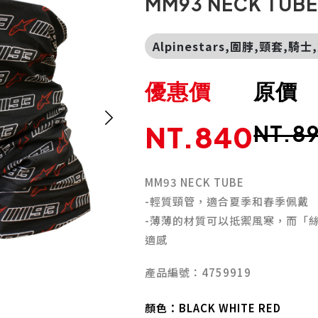
MM93 NECK TUB
Alpinestars,圍脖,頸套,騎士
優惠價
原價
NT.840
NT.8
MM93 NECK TUBE
-輕質頸管，適合夏季和春季佩戴
-薄薄的材質可以抵禦風寒，而「
適感
產品編號：4759919
顏色：
BLACK WHITE RED