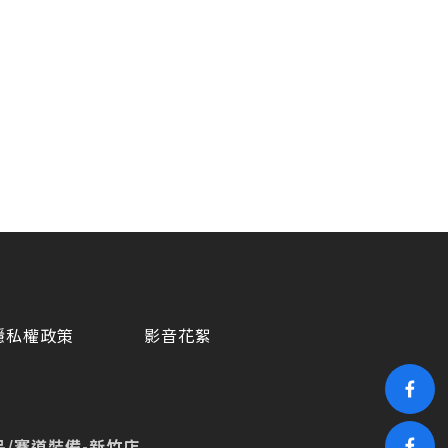
隱私權政策
影音花絮
/賽道裝備-新竹店