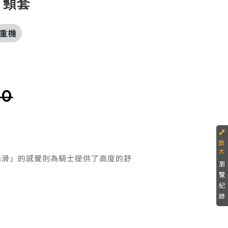
E 頸套
,重機
90
絲滑」的感覺則為騎士提供了高度的舒
瀏
覽
紀
錄