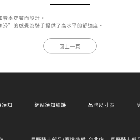
和春季穿著而設計。
絲滑”的感覺為騎手提供了高水平的舒適度。
貨須知
網站須知維護
品牌尺寸表
店
長野騎士部品/賽道裝備-台北店
長野騎士部品