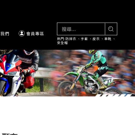
絡我們
會員專區
熱門:
防摔衣
、
手套
、
皮衣
、
車靴
、
安全帽