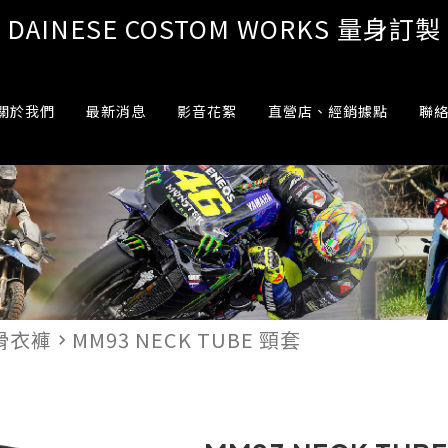
DAINESE COSTOM WORKS 量身訂製
關於我們
最新消息
影音花絮
直營店、經銷據點
聯
滑衣褲
MM93 NECK TUBE 頸套
navigate_next