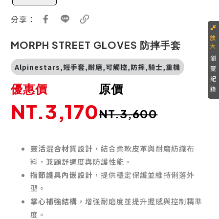
分享：
MORPH STREET GLOVES 防摔手套
瀏
Alpinestars,短手套,耐磨,可觸控,防摔,騎士,重機
覽
紀
優惠價
原價
錄
NT.3,170
NT.3,600
靈活混合材質設計
，結合柔軟皮革與耐磨紡織布
料，兼顧舒適度與防護性能。
指節護具內嵌設計
，提供穩定保護並維持俐落外
型。
掌心補強結構
，增強耐磨度並提升握感與控制精準
度。