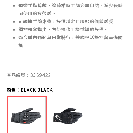
預彎手指剪裁
，讓騎乘時手部姿勢自然，減少長時
間使用的疲勞感。
可調節手腕束帶
，提供穩定且服貼的佩戴感受。
觸控相容指尖
，方便操作手機或導航設備。
適合
城市通勤與日常騎行
，兼顧靈活操控與基礎防
護。
產品編號：3569422
顏色：
BLACK BLACK