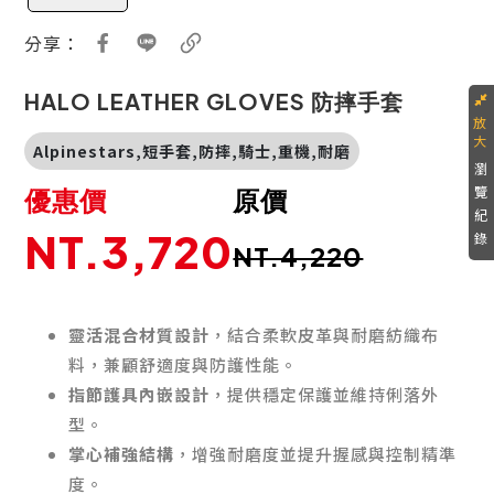
分享：
HALO LEATHER GLOVES 防摔手套
Alpinestars,短手套,防摔,騎士,重機,耐磨
瀏
覽
優惠價
原價
紀
NT.3,720
錄
NT.4,220
靈活混合材質設計
，結合柔軟皮革與耐磨紡織布
料，兼顧舒適度與防護性能。
指節護具內嵌設計
，提供穩定保護並維持俐落外
型。
掌心補強結構
，增強耐磨度並提升握感與控制精準
度。