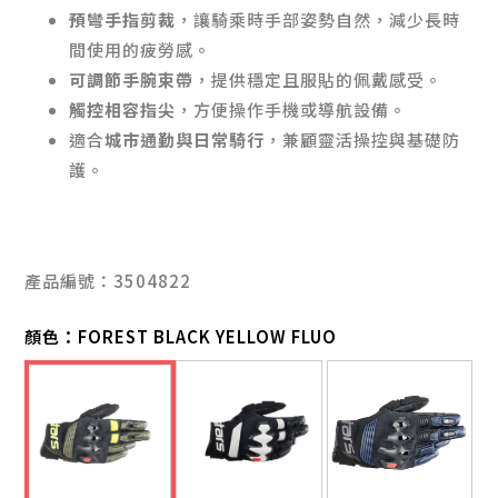
預彎手指剪裁
，讓騎乘時手部姿勢自然，減少長時
間使用的疲勞感。
可調節手腕束帶
，提供穩定且服貼的佩戴感受。
觸控相容指尖
，方便操作手機或導航設備。
適合
城市通勤與日常騎行
，兼顧靈活操控與基礎防
護。
產品編號：3504822
顏色：
FOREST BLACK YELLOW FLUO