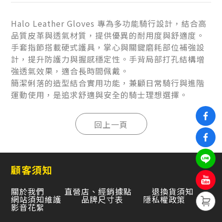
Halo Leather Gloves 專為多功能騎行設計，結合高
品質皮革與透氣材質，提供優異的耐用度與舒適度。
手套指節搭載硬式護具，掌心與關鍵磨耗部位補強設
計，提升防護力與握感穩定性。手背局部打孔結構增
強透氣效果，適合長時間佩戴。
簡潔俐落的造型結合實用功能，兼顧日常騎行與進階
運動使用，是追求舒適與安全的騎士理想選擇。
顧客須知
關於我們
直營店、經銷據點
退換貨須知
網站須知維護
品牌尺寸表
隱私權政策
影音花絮