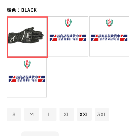
顏色：
BLACK
S
M
L
XL
XXL
3XL