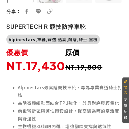
分享：
SUPERTECH R 競技防摔車靴
Alpinestars,車靴,賽道,透氣,耐磨,騎士,重機
優惠價
原價
NT.17,430
NT.19,800
Alpinestars最高階競技車靴，專為專業賽道騎士打
造
瀏
高階微纖維鞋面結合TPU強化，兼具耐磨與輕量化
覽
前後彎折區與彈性襯套設計，提高騎乘時的靈活度
紀
錄
與舒適性
生物機械3D網眼內靴，增強腳踝支撐與透氣性