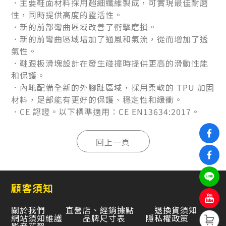
．主要鞋面材料採用超細纖維製成，可實現最佳耐磨
性，同時提供高度的靈活性。
．新的前部彎曲區域改善了衝擊磨損。
．新的前彎曲區域增加了通風和氣流，從而增加了透
氣性。
．鞋跟板滑塊設計在發生碰撞時提供更高的滑動性能
和保護。
．內靴配備全新的外腳趾區域，採用柔軟的 TPU 加固
材料，足部能有更好的保護、穩定性和緩衝。
．CE 認證。以下標準適用：CE EN13634:2017。
顧客須知
關於我們
直營店、經銷據點
退換貨須知
網站須知維護
品牌尺寸表
隱私權政策
影音花絮