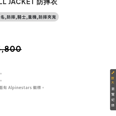
LL JACKET 防摔衣
田聯名,防摔,騎士,重機,防摔夾克
5,800
。
。
lpinestars 徽標。
瀏
覽
紀
錄