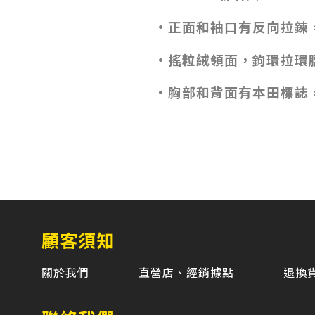
·正面和袖口有反向拉鍊
·搖粒絨領面，鉤環拉環
·胸部和背面有本田標誌，肩章
顧客須知
關於我們
直營店、經銷據點
退換