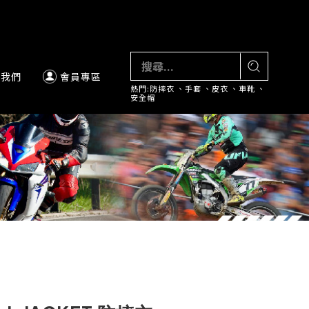
絡我們
會員專區
熱門:
防摔衣
、
手套
、
皮衣
、
車靴
、
安全帽