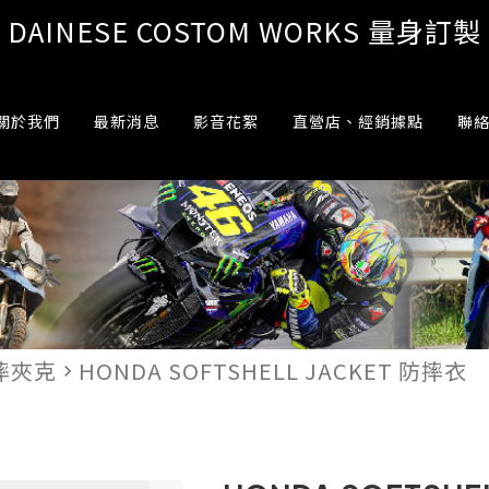
DAINESE COSTOM WORKS 量身訂製
關於我們
最新消息
影音花絮
直營店、經銷據點
聯
摔夾克
HONDA SOFTSHELL JACKET 防摔衣
navigate_next