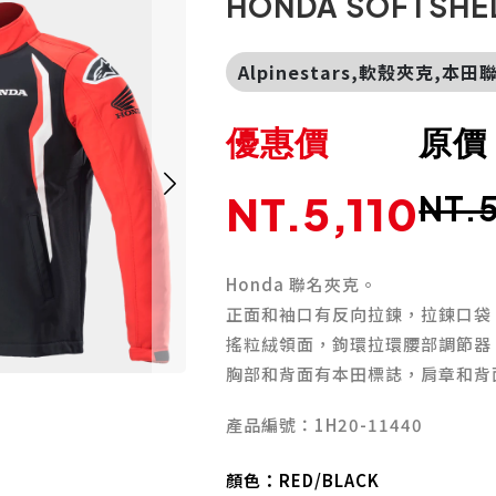
HONDA SOFTSHE
Alpinestars,軟殼夾克,本
優惠價
原價
NT.5,110
NT.
Honda 聯名夾克。
正面和袖口有反向拉鍊，拉鍊口袋
搖粒絨領面，鉤環拉環腰部調節器
胸部和背面有本田標誌，肩章和背面有 A
產品編號：1H20-11440
顏色：
RED/BLACK