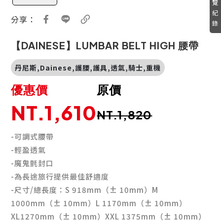
覽
紀
分享：
錄
【DAINESE】LUMBAR BELT HIGH 腰帶
丹尼斯,Dainese,護腰,護具,透氣,騎士,重機
優惠價
原價
NT.1,610
NT.1,820
-可調式腰帶
-輕盈透氣
-魔鬼氈封口
-為長途旅行提供最佳舒適度
-尺寸/總長度：S 918mm（± 10mm）M
1000mm（± 10mm）L 1170mm（± 10mm）
XL1270mm（± 10mm）XXL 1375mm（± 10mm）