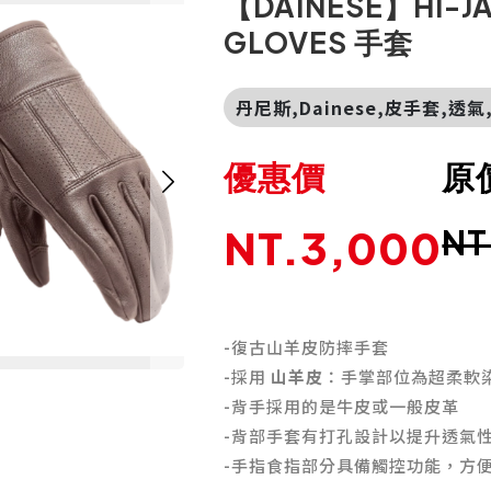
【DAINESE】HI-JA
GLOVES 手套
丹尼斯,Dainese,皮手套,透
優惠價
原
NT.3,000
NT
-復古山羊皮防摔手套
-採用
山羊皮
：手掌部位為超柔軟
-背手採用的是牛皮或一般皮革
-背部手套有打孔設計以提升透氣
-手指食指部分具備觸控功能，方