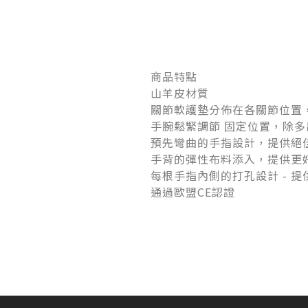
商品特點
山羊皮材質
關節軟護墊分佈在各關節位置
手腕鬆緊調節 固定位置，除
預先彎曲的手指設計，提供絕
手背的彈性布料添入，提供更
每根手指內側的打孔設計 - 
通過歐盟CE認證