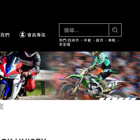
絡我們
會員專區
熱門:
防摔衣
、
手套
、
皮衣
、
車靴
、
安全帽
套