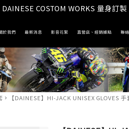
DAINESE COSTOM WORKS 量身訂製
關於我們
最新消息
影音花絮
直營店、經銷據點
聯
套
【DAINESE】HI-JACK UNISEX GLOVES 手
navigate_next