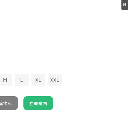
錄
M
L
XL
XXL