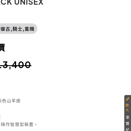
CK UNISEX
氣,復古,騎士,重機
價
.3,400
染色山羊皮
性
瀏
覽
便操作智慧型裝置。
紀