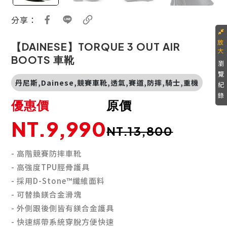
分享：
【DAINESE】TORQUE 3 OUT AIR
BOOTS 車靴
瀏
覽
丹尼斯,Dainese,競賽車靴,透氣,賽道,防摔,騎士,重機
紀
錄
優惠價
原價
NT.9,990
NT.13,800
- 高階競賽防摔車靴
-
高強度TPU脛骨護具
-
採用D-Stone™纖維面料
-
可替換鎂合金滑塊
-
外側跟後側皆有鎂合金護具
-
快速綁帶系統穿脫方便快速