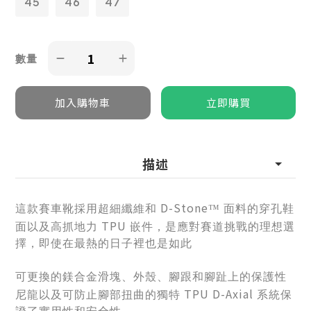
45
46
47
數量
描述
D-Stone
這款賽車靴採用超細纖維和
™
面料的穿孔鞋
TPU
面以及高抓地力
嵌件，是應對賽道挑戰的理想選
擇，即使在最熱的日子裡也是如此
可更換的鎂合金滑塊、外殼、腳跟和腳趾上的保護性
TPU D-Axial
尼龍以及可防止腳部扭曲的獨特
系統保