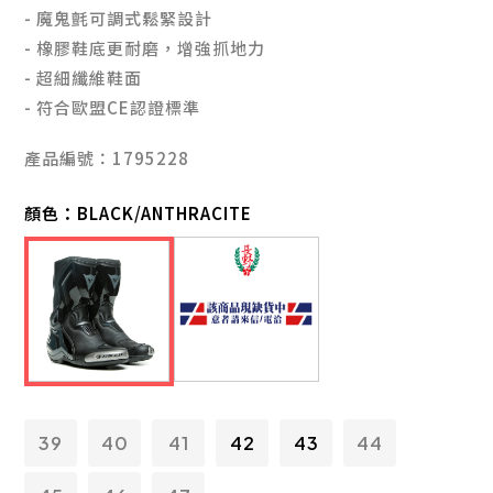
-
魔鬼氈可調式鬆緊設計
-
橡膠鞋底更耐磨，增強抓地力
-
超細纖維鞋面
-
符合歐盟CE認證標準
產品編號：1795228
顏色：
BLACK/ANTHRACITE
39
40
41
42
43
44