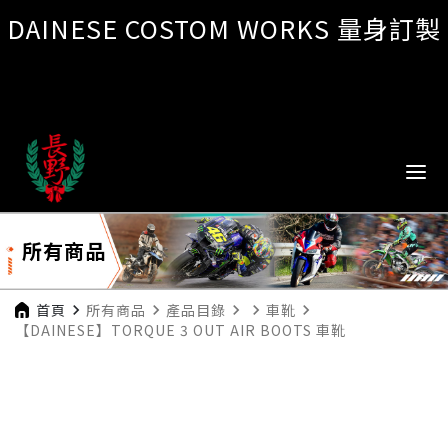
DAINESE COSTOM WORKS 量身訂製
所有商品
首頁
navigate_next
所有商品
navigate_next
產品目錄
navigate_next
navigate_next
車靴
navigate_next
【DAINESE】TORQUE 3 OUT AIR BOOTS 車靴