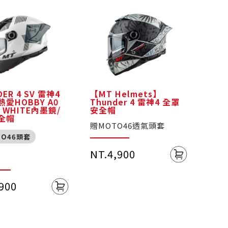
ER 4 SV 雷神4
【MT Helmets】
愛HOBBY A0
Thunder 4 雷神4 全罩
S WHITE內墨鏡/
安全帽
全帽
贈MOTO46透氣頭套
TO46頭套
NT.4,900
,900