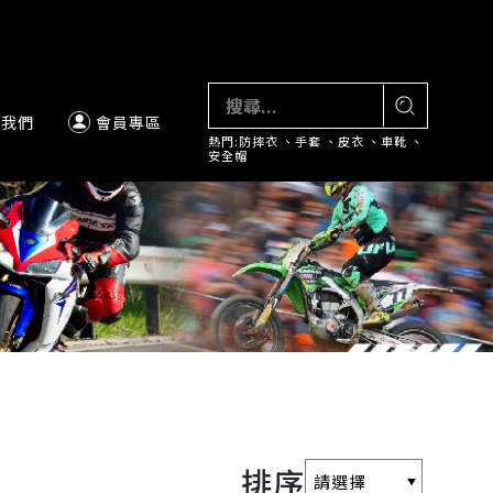
絡我們
會員專區
熱門:
防摔衣
、
手套
、
皮衣
、
車靴
、
安全帽
排序