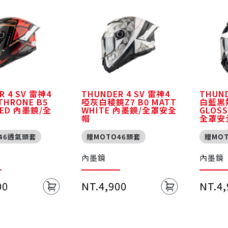
R 4 SV 雷神4
THUNDER 4 SV 雷神4
THUND
HRONE B5
啞灰白稜鏡Z7 B0 MATT
白藍黑熱
RED 內墨鏡/全
WHITE 內墨鏡/全罩安全
GLOS
帽
全罩安
46透氣頭套
贈MOTO46頭套
贈MO
內墨鏡
內墨鏡
00
NT.4,900
NT.4