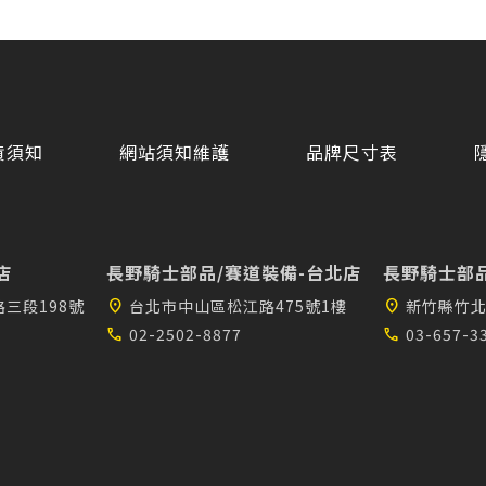
貨須知
網站須知維護
品牌尺寸表
店
長野騎士部品/賽道裝備-台北店
長野騎士部品
三段198號
location_on
台北市中山區松江路475號1樓
location_on
新竹縣竹北
call
02-2502-8877
call
03-657-3