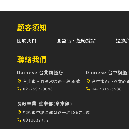
顧客須知
關於我們
直營店、經銷據點
退換
聯絡我們
Dainese 台北旗艦店
Dainese 台中旗艦
location_on
台北市大同區承德路三段58號
location_on
台中市西屯區文心路
call
02-2592-0088
call
04-2315-5588
長野車業-重車部(阜東釧)
location_on
桃園市中壢區龍岡路一段186之1號
call
0910637777