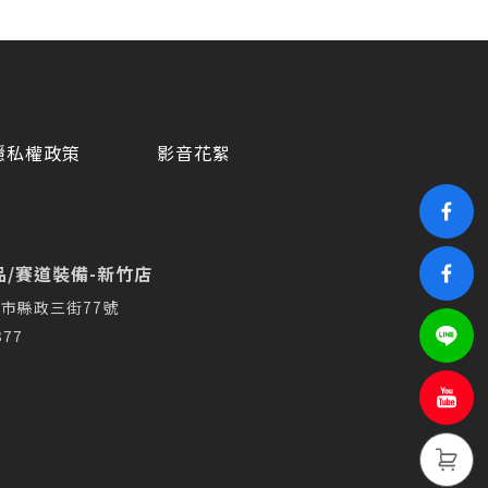
隱私權政策
影音花絮
/賽道裝備-新竹店
市縣政三街77號
377