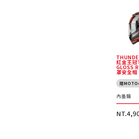
THUNDE
紅金王冠T
GLOSS 
罩安全帽
贈MOTO
內墨鏡
NT.4,9