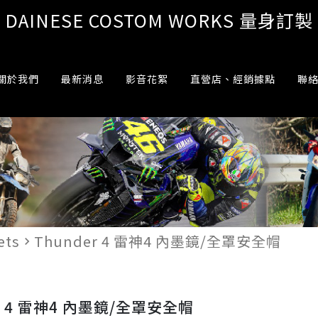
DAINESE COSTOM WORKS 量身訂製
關於我們
最新消息
影音花絮
直營店、經銷據點
聯
ets
Thunder 4 雷神4 內墨鏡/全罩安全帽
navigate_next
er 4 雷神4 內墨鏡/全罩安全帽