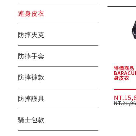
連身皮衣
防摔夾克
防摔手套
特價商品【
BARACUD
防摔褲款
身皮衣
NT.15,
防摔護具
NT.21,9
騎士包款