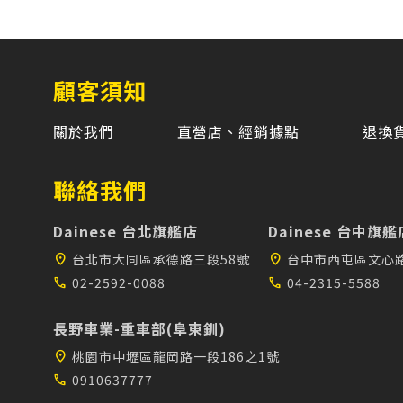
顧客須知
關於我們
直營店、經銷據點
退換
聯絡我們
Dainese 台北旗艦店
Dainese 台中旗艦
location_on
台北市大同區承德路三段58號
location_on
台中市西屯區文心路
call
02-2592-0088
call
04-2315-5588
長野車業-重車部(阜東釧)
location_on
桃園市中壢區龍岡路一段186之1號
call
0910637777