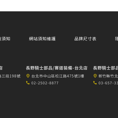
貨須知
網站須知維護
品牌尺寸表
店
長野騎士部品/賽道裝備-台北店
長野騎士部品
三段198號
location_on
台北市中山區松江路475號1樓
location_on
新竹縣竹北
call
02-2502-8877
call
03-657-3