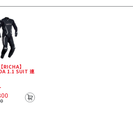
RICHA】
A 1.1 SUIT 連
800
60