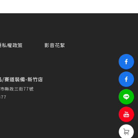
隱私權政策
影音花絮
/賽道裝備-新竹店
市縣政三街77號
377