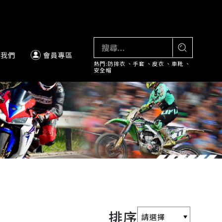
絡我們
會員專區
熱門:
防摔衣
、
手套
、
皮衣
、
車靴
、
安全帽
排序