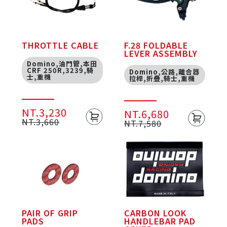
THROTTLE CABLE
F.28 FOLDABLE
LEVER ASSEMBLY
Domino,油門管,本田
CRF 250R,3239,騎
Domino,公路,離合器
士,重機
拉桿,折疊,騎士,重機
NT.3,230
NT.6,680
NT.3,660
NT.7,580
PAIR OF GRIP
CARBON LOOK
PADS
HANDLEBAR PAD