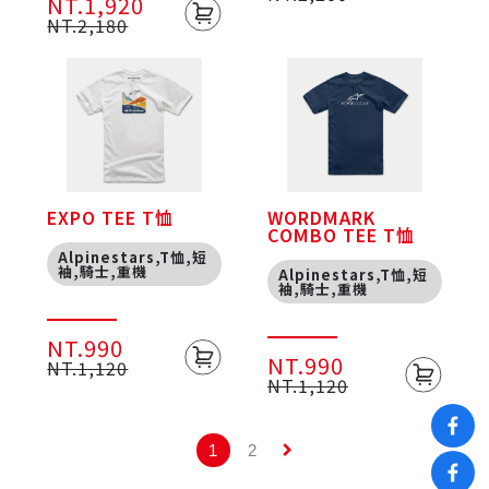
NT.1,920
NT.2,180
EXPO TEE T恤
WORDMARK
COMBO TEE T恤
Alpinestars,T恤,短
袖,騎士,重機
Alpinestars,T恤,短
袖,騎士,重機
NT.990
NT.990
NT.1,120
NT.1,120
keyboard_arrow_right
1
2