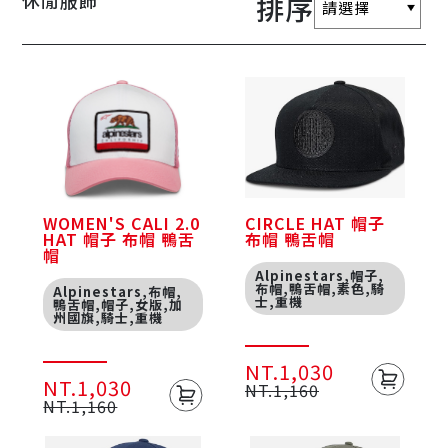
休閒服飾
排序
WOMEN'S CALI 2.0
CIRCLE HAT 帽子
HAT 帽子 布帽 鴨舌
布帽 鴨舌帽
帽
Alpinestars,帽子,
布帽,鴨舌帽,素色,騎
Alpinestars,布帽,
士,重機
鴨舌帽,帽子,女版,加
州國旗,騎士,重機
NT.1,030
NT.1,030
NT.1,160
NT.1,160