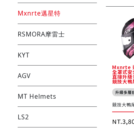
Mxnrte邁星特
RSMORA摩雷士
KYT
Mxnrte
全罩式安
AGV
直接升級
競技大鴨
升級多層
MT Helmets
競技大鴨
LS2
NT.3,8