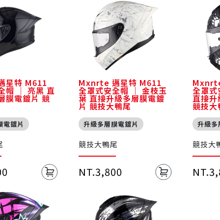
 邁星特 M611
Mxnrte 邁星特 M611
Mxnr
帽 ｜ 亮黑 直
全罩式安全帽 ｜ 金枝玉
全罩式
層膜電鍍片 競
葉 直接升級多層膜電鍍
直接升
片 競技大鴨尾
競技大
膜電鍍片
升級多層膜電鍍片
升級多
尾
競技大鴨尾
競技大
00
NT.3,800
NT.3