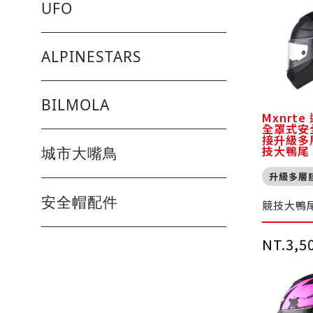
UFO
ALPINESTARS
BILMOLA
Mxnrte
全罩式安全
接升級多
技大鴨尾
城市大嘴鳥
升級多層
安全帽配件
競技大鴨
NT.3,5