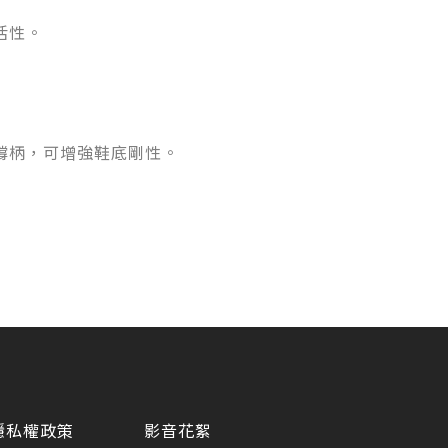
活性。
撐柄，可增強鞋底剛性。
隱私權政策
影音花絮