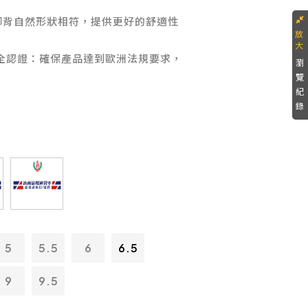
腳背自然形狀相符，提供更好的舒適性
17 安全認證：確保產品達到歐洲法規要求，
瀏
覽
紀
錄
5
5.5
6
6.5
9
9.5