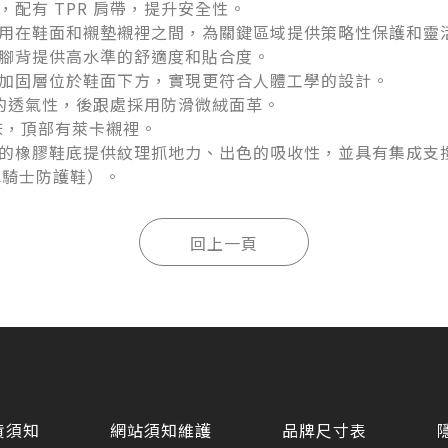
配有 TPR 肩帶，提升安全性。
用在鞋面和襯墊襯裡之間，為關鍵區域提供策略性保護和靈
腳背提供高水準的舒適度和貼合度。
加固層位於鞋面下方，實現更符合人體工學的設計。
準的透氣性，後跟處採用防滑微絨面革。
鞋床，頂部有萊卡襯裡。
的橡膠鞋底提供紋理抓地力、出色的吸收性，並具有集成支
摩托車騎士防護鞋）。
貨須知
網站須知維護
品牌尺寸表