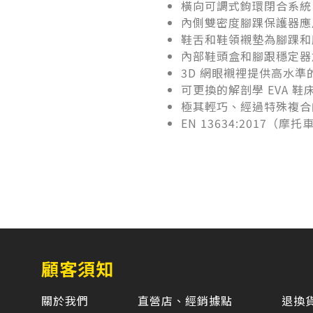
橫向可調式鉤環閉合系統，
內側雙密度腳踝保護器應
鞋舌和鞋領襯墊為腳踝和
內部鞋頭盒和腳跟穩定器
3D 網眼襯裡提供高水
可更換的解剖學 EVA 
極其輕巧、經過特殊複合
EN 13634:2017（
顧客須知
關於我們
直營店、經銷據點
退換