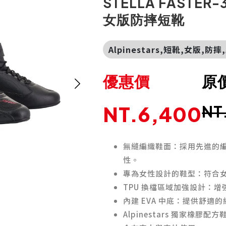
STELLA FASTER-3
女版防摔短靴
Alpinestars,短靴,女版,防
優惠價
原
NT.6,400
NT
無縫編織鞋面：採用先進的
性。
專為女性設計的鞋型：符合
TPU 換檔區域加強設計：
內建 EVA 中底：提供舒
Alpinestars 獨家橡