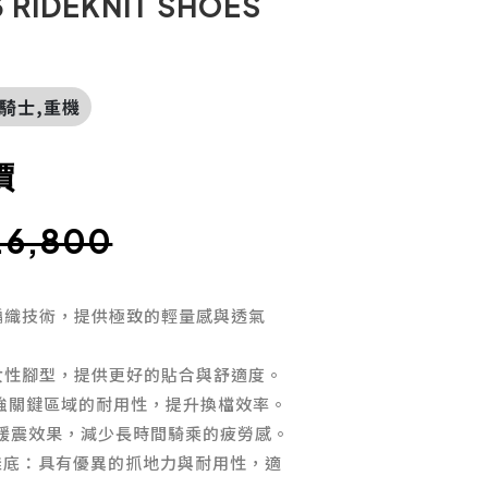
 RIDEKNIT SHOES
摔,騎士,重機
價
.6,800
編織技術，提供極致的輕量感與透氣
女性腳型，提供更好的貼合與舒適度。
增強關鍵區域的耐用性，提升換檔效率。
適的緩震效果，減少長時間騎乘的疲勞感。
膠配方鞋底：具有優異的抓地力與耐用性，適