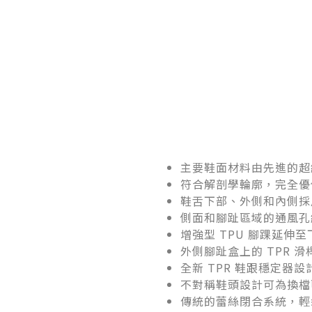
主要鞋面材料由先進的超
符合解剖學輪廓，完全優
鞋舌下部、外側和內側採
側面和腳趾區域的通風孔
增強型 TPU 腳踝延
外側腳趾盒上的 TPR 
全新 TPR 鞋跟穩定器
不對稱鞋頭設計可為換檔
傳統的蕾絲閉合系統，輕