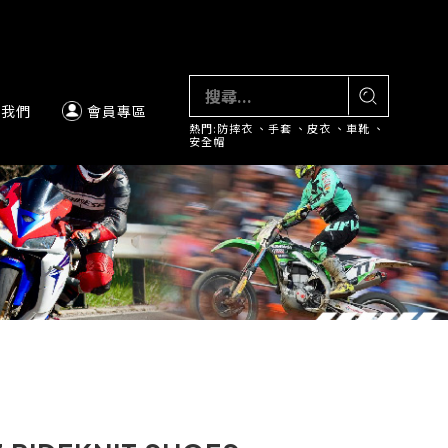
絡我們
會員專區
熱門:
防摔衣
、
手套
、
皮衣
、
車靴
、
安全帽